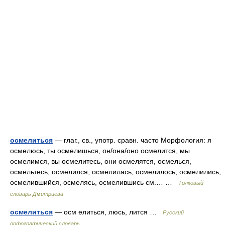
осмелиться
— глаг., св., употр. сравн. часто Морфология: я
осмелюсь, ты осмелишься, он/она/оно осмелится, мы
осмелимся, вы осмелитесь, они осмелятся, осмелься,
осмельтесь, осмелился, осмелилась, осмелилось, осмелились,
осмелившийся, осмелясь, осмелившись см.… …
Толковый
словарь Дмитриева
осмелиться
— осм елиться, люсь, лится …
Русский
орфографический словарь