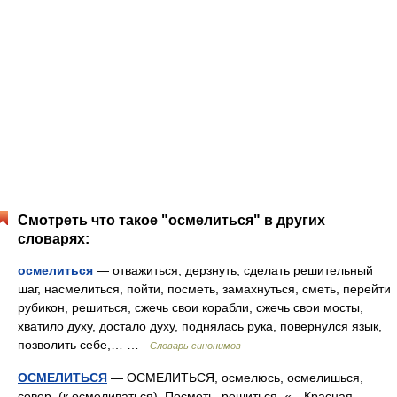
Смотреть что такое "осмелиться" в других
словарях:
осмелиться
— отважиться, дерзнуть, сделать решительный
шаг, насмелиться, пойти, посметь, замахнуться, сметь, перейти
рубикон, решиться, сжечь свои корабли, сжечь свои мосты,
хватило духу, достало духу, поднялась рука, повернулся язык,
позволить себе,… …
Словарь синонимов
ОСМЕЛИТЬСЯ
— ОСМЕЛИТЬСЯ, осмелюсь, осмелишься,
совер. (к осмеливаться). Посметь, решиться. «…Красная