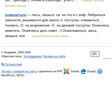
(кн., приподн.), посметь (приподн., усил.) …
Тезаурус русской
деловой лексики
осмелиться
— люсь, лишься; св. на что и с инф. Набраться
смелости, решимости для какого л. поступка; отважиться,
посметь. О. на возражения. О. на дерзкий поступок. Осмелюсь
заметить. Осмелюсь дать совет. ◁ Осмеливаться, аюсь,
аешься; нсв …
Энциклопедический словарь
© Академик, 2000-2026
18+
Обратная связь:
Техподдержка
,
Реклама на сайте
👣 Путешествия
Экспорт словарей на сайты
, сделанные на PHP,
Joomla,
Drupal,
WordPress, MODx.